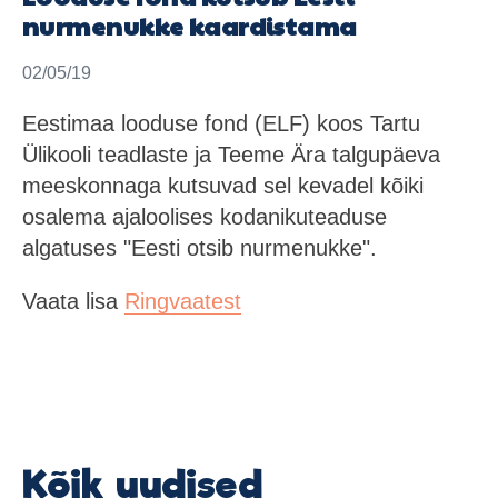
nurmenukke kaardistama
02/05/19
Eestimaa looduse fond (ELF) koos Tartu
Ülikooli teadlaste ja Teeme Ära talgupäeva
meeskonnaga kutsuvad sel kevadel kõiki
osalema ajaloolises kodanikuteaduse
algatuses "Eesti otsib nurmenukke".
Vaata lisa
Ringvaatest