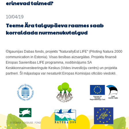
erinevad taimed?
10/04/19
Teeme Ära talgupäeva raames saab
korraldada nurmenukutalgud
©
Igaunijas Dabas fonds, projekts "NaturallyEst LIFE" (Piloting Natura 2000
communication in Estonia). Visas tiesības aizsargātas. Projektu finansē
Eiropas Savienības LIFE programma, nodibinājums SA
Keskkonnainvesteeringute Keskus (Vides investīciju centrs) un projekta
partneri. Šī mājaslapa var nesaturēt Eiropas Komisijas oficiālo viedokli.