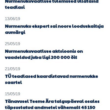
Nurmenukuvaatluse tulemused üllatasid
teadlasi
13/06/19
Nurmenuku ekspert sai noore looduskaitsja
aumärgi
25/05/19
Nurmenukuvaatluse aktsioonis on
vaadeldud juba ligi 200 000 õit
21/05/19
TÜ teadlased kaardistavad nurmenukke
saartel
15/05/19
Tänavusel Teeme Ära talgupäeval osales
täpsustatud andmetel vähemalt 45 150