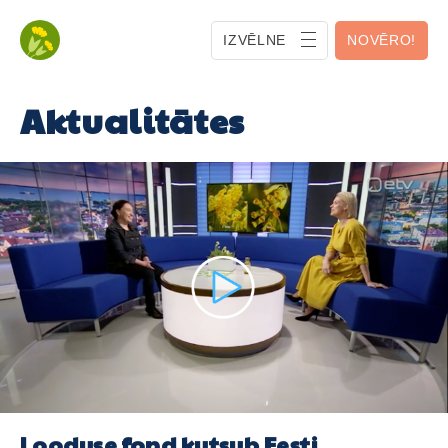
IZVĒLNE
NOVĒRO!
Aktualitātes
Looduse fond kutsub Eesti