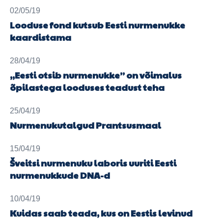
02/05/19
Looduse fond kutsub Eesti nurmenukke
kaardistama
28/04/19
„Eesti otsib nurmenukke” on võimalus
õpilastega looduses teadust teha
25/04/19
Nurmenukutalgud Prantsusmaal
15/04/19
Šveitsi nurmenuku laboris uuriti Eesti
nurmenukkude DNA-d
10/04/19
Kuidas saab teada, kus on Eestis levinud