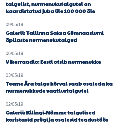
talgulist, nurmenukutalgutel on
kaardistatud juba üle 100 000 õie
09/05/19
Galerii: Tallinna Saksa Gümnaasiumi
õpilaste nurmenukutalgud
06/05/19
Vikerraadio: Eesti otsib nurmenukke
03/05/19
Teeme Ära talgu kõrval saab osaleda ka
nurmenukkude vaatlustalgutel
02/05/19
Galerii: Kilingi-Nõmme talgulised
koristasid prügi ja osalesid teadustöös