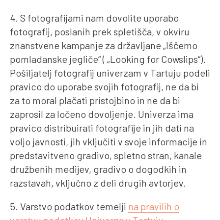
4. S fotografijami nam dovolite uporabo
fotografij, poslanih prek spletišča, v okviru
znanstvene kampanje za državljane „Iščemo
pomladanske jegliče“ ( „Looking for Cowslips“).
Pošiljatelj fotografij univerzam v Tartuju podeli
pravico do uporabe svojih fotografij, ne da bi
za to moral plačati pristojbino in ne da bi
zaprosil za ločeno dovoljenje. Univerza ima
pravico distribuirati fotografije in jih dati na
voljo javnosti, jih vključiti v svoje informacije in
predstavitveno gradivo, spletno stran, kanale
družbenih medijev, gradivo o dogodkih in
razstavah, vključno z deli drugih avtorjev.
5. Varstvo podatkov temelji
na pravilih o
varstvu podatkov Univerze v Tartuju
.