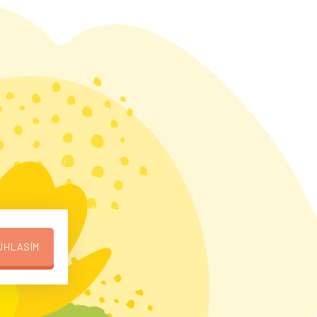
ÚHLASÍM