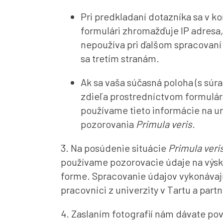
Pri predkladaní dotazníka sa v k
formulári zhromažďuje IP adresa,
nepoužíva pri ďalšom spracovaní
sa tretím stranám.
Ak sa vaša súčasná poloha (s súr
zdieľa prostredníctvom formulár
používame tieto informácie na u
pozorovania
Primula veris
.
3. Na posúdenie situácie
Primula veri
používame pozorovacie údaje na výs
forme. Spracovanie údajov vykonáva
pracovníci z univerzity v Tartu a par
4. Zaslaním fotografií nám dávate po