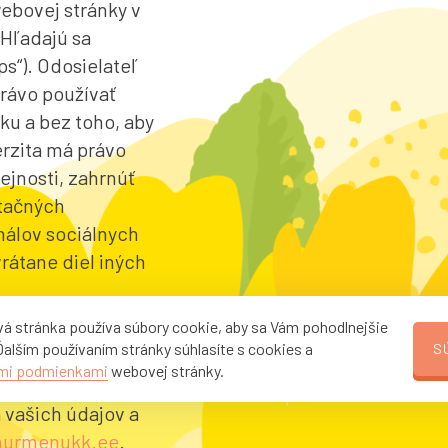
ebovej stránky v
Hľadajú sa
ps“). Odosielateľ
právo používať
ku a bez toho, aby
rzita má právo
rejnosti, zahrnúť
ntačných
nálov sociálnych
vrátane diel iných
á stránka používa súbory cookie, aby sa Vám pohodlnejšie
idlách ochrany
Ďalším používaním stránky súhlasíte s cookies a
S
mi podmienkami
webovej stránky.
 vašich údajov a
nurmenukk.ee
.