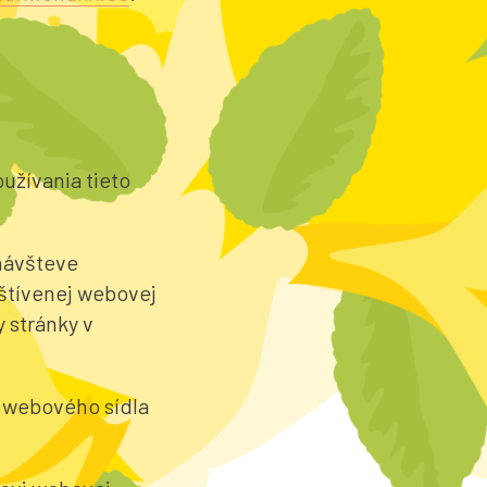
užívania tieto
návšteve
štívenej webovej
 stránky v
 webového sídla