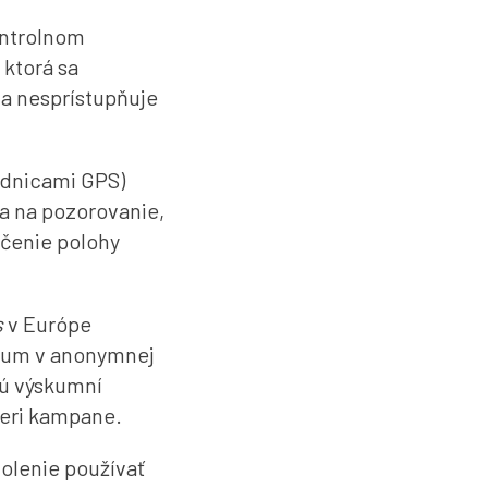
ontrolnom
 ktorá sa
 a nesprístupňuje
adnicami GPS)
a na pozorovanie,
rčenie polohy
s
v Európe
kum v anonymnej
jú výskumní
tneri kampane.
volenie používať