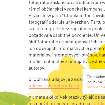
fotografie zaslané prostredníctvom w
rámci občianskej vedeckej kampane „
Prvosienky jarné“ („Looking for Cowsli
fotografií udeľuje univerzite v Tartu 
svoje fotografie bez zaplatenia poplat
požadovala osobitné povolenie. Unive
šíriť fotografie a sprístupňovať ich ve
ich do svojich informačných a preze
materiálov, internetových stránok, ka
médií, materiálov z podujatí a výstav 
autorov.
Táto webov
5. Ochrana údajov je založená
na prav
používala. 
údajov Univerzity v Tartu
.
všeobecný
Ak máte akékoľvek otázky týkajúce sa
ich použitia, napíšte na adresu
info@