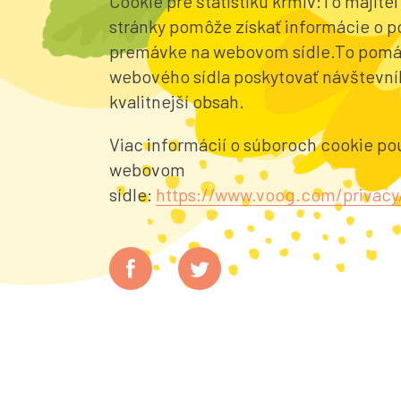
Cookie pre štatistiku krmív:To majite
stránky pomôže získať informácie o po
premávke na webovom sídle.To pomá
webového sídla poskytovať návštevní
kvalitnejší obsah.
Viac informácií o súboroch cookie po
webovom
sídle:
https://www.voog.com/privacy