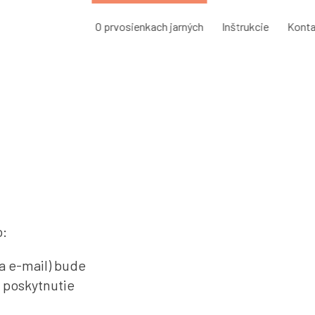
O prvosienkach jarných
Inštrukcie
Konta
o:
a e-mail) bude
a poskytnutie