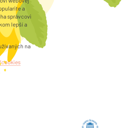
ľovi webovej
pularite a
ha správcovi
kom lepší a
užívaných na
/cookies