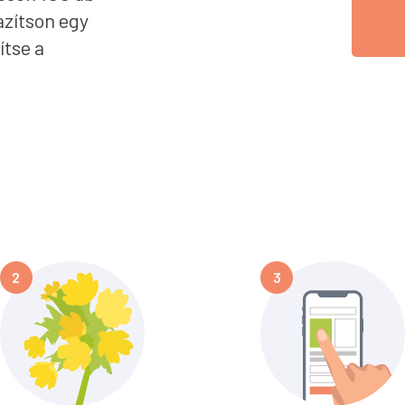
azítson egy
ítse a