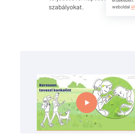
szabályokat.
weboldal
ál