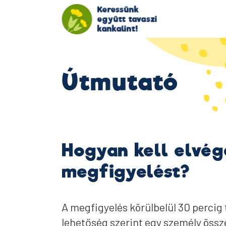
Keressünk
együtt tavaszi
kankalint!
Útmutató
Hogyan kell elvég
megfigyelést?
A megfigyelés körülbelül 30 percig t
lehetőség szerint egy személy össz