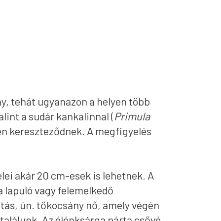
ny, tehát ugyanazon a helyen több
lint a sudár kankalinnal (
Primula
yen kereszteződnek. A megfigyelés
lei akár 20 cm-esek is lehetnek. A
ra lapuló vagy felemelkedő
ajtás, ún. tőkocsány nő, amely végén
 találunk. Az élénksárga párta csővé