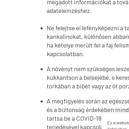
megadott információkat a tová
adatelemzéshez.
Ne felejtse el lefényképezni a t
kankalinokat, különösen abban
ha kételye merült fel a faj feli
kapcsolatban.
A növényt nem szükséges lesze
kukkantson a belsejébe, s keres
torkában a bibét vagy az öt por
A megfigyelés során az egészs
és a biztonság érdekében min
tartsa be a COVID-19 koronavír
Ez a webold
terjedésével kapcsolatban hozo
érdekében. 