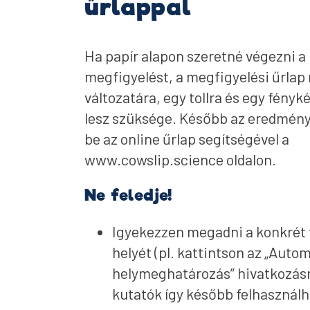
űrlappal
Ha papír alapon szeretné végezni a
megfigyelést, a megfigyelési űrlap
változatára, egy tollra és egy fény
lesz szüksége. Később az eredmény
be az online űrlap segítségével a
www.cowslip.science oldalon.
Ne feledje!
Igyekezzen megadni a konkrét 
helyét (pl. kattintson az „Auto
helymeghatározás” hivatkozásr
kutatók így később felhasználh