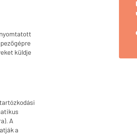
 nyomtatott
képezőgépre
eket küldje
tartózkodási
matikus
a). A
atják a