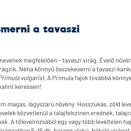
smerni a tavaszi
– nevének megfelelően – tavaszi virág. Évelő növé
irágzik. Néha könnyű összekeverni a tavaszi kanka
Primula vulgaris
). A Primula fajok továbbá könn
kalint keressen!
cm magas, lágyszárú növény. Hosszúkás, zöld leve
velek közvetlenül a talajfelszínen erednek, talaj
ak. A tőlevélrózsából egy vagy több levéltelen h
 virágzatban 5-16 db, harang alakú, bókoló virágot