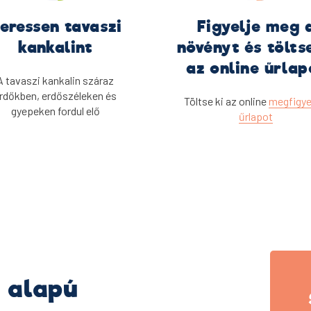
eressen tavaszi
Figyelje meg 
kankalint
növényt és töltse
az online űrlap
A tavaszi kankalin száraz
rdőkben, erdőszéleken és
Töltse ki az online
megfigye
gyepeken fordul elő
űrlapot
 alapú