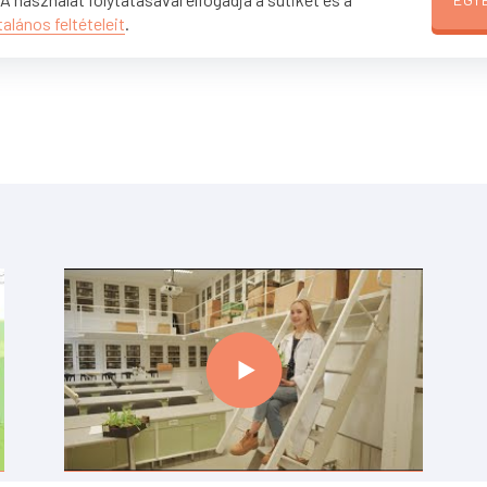
talános feltételeit
.