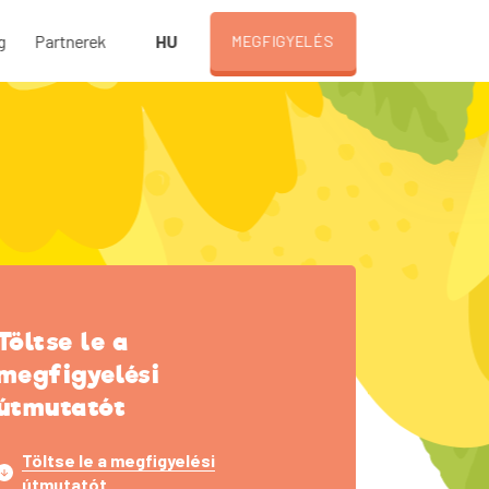
HU
g
Partnerek
MEGFIGYELÉS
Töltse le a
megfigyelési
útmutatót
Töltse le a megfigyelési
útmutatót