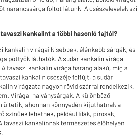
öt narancssárga foltot látunk. A csészelevelek sz
avaszi kankalint a többi hasonló fajtól?
i kankalin virágai kisebbek, élénkebb sárgák, és
ga pöttyök láthatók. A sudár kankalin virága
A tavaszi kankalin virága harang alakú, míg a
tavaszi kankalin csészéje felfújt, a sudár
alin virágzata nagyon rövid szárral rendelkezik,
cm. Virágai halványsárgák. A különböző
n ültetik, ahonnan könnyedén kijuthatnak a
 színűek lehetnek, például lilák, pirosak,
A tavaszi kankalinnak természetes élőhelyén
k.