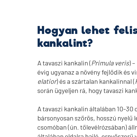
Hogyan lehet feli
kankalint?
A tavaszi kankalin (
Primula veris
) 
évig ugyanaz a növény fejlődik és v
elatior
) és a szártalan kankalinnal (
során ügyeljen rá, hogy tavaszi kan
A tavaszi kankalin általában 10-30 
bársonyosan szőrös, hosszú nyelű le
csomóban (ún. tőlevélrózsában) álln
általában oldalra hajló, ernyőszerű