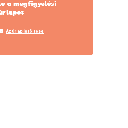
le a megfigyelési
űrlapot
Az űrlap letöltése