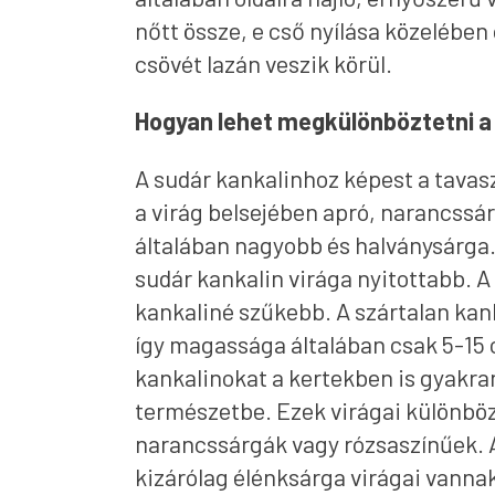
nőtt össze, e cső nyílása közelében 
csövét lazán veszik körül.
Hogyan lehet megkülönböztetni a t
A sudár kankalinhoz képest a tavasz
a virág belsejében apró, narancssár
általában nagyobb és halványsárga. 
sudár kankalin virága nyitottabb. A 
kankaliné szűkebb. A szártalan kank
így magassága általában csak 5-15 
kankalinokat a kertekben is gyakra
természetbe. Ezek virágai különböző
narancssárgák vagy rózsaszínűek. 
kizárólag élénksárga virágai vanna