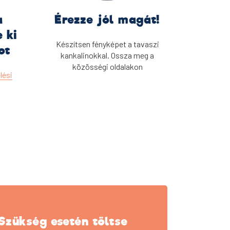
a
Érezze jól magát!
 ki
Készítsen fényképet a tavaszi
ot
kankalinokkal. Ossza meg a
közösségi oldalakon
lési
Szükség esetén töltse