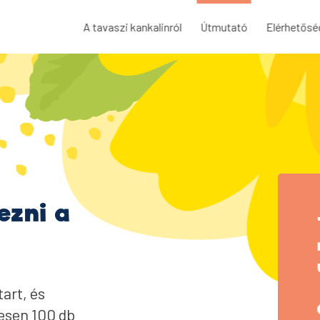
A tavaszi kankalinról
Útmutató
Elérhetősé
ezni a
art, és
esen 100 db