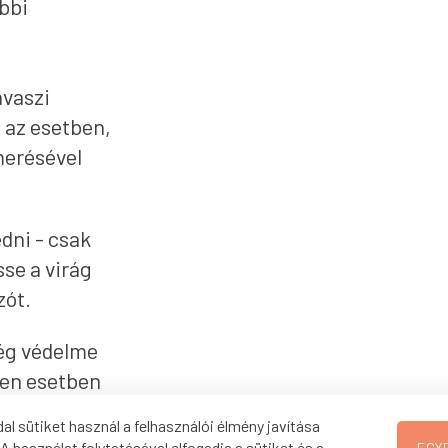
bbi
avaszi
 az esetben,
smerésével
dni - csak
se a virág
zót.
ég védelme
den esetben
us
al sütiket használ a felhasználói élmény javítása
tt helyi
A használat folytatásával elfogadja a sütiket és a
EGY