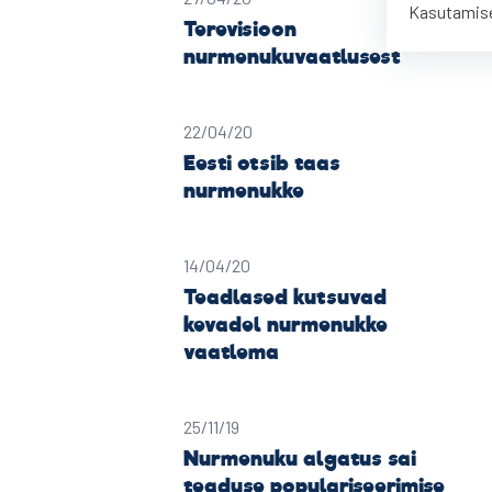
Kasutamise
Terevisioon
nurmenukuvaatlusest
22/04/20
Eesti otsib taas
nurmenukke
14/04/20
Teadlased kutsuvad
kevadel nurmenukke
vaatlema
25/11/19
Nurmenuku algatus sai
teaduse populariseerimise