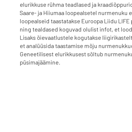
elurikkuse rühma teadlased ja kraadiõppuri
Saare- ja Hiiumaa loopealsetel nurmenuku er
loopealseid taastatakse Euroopa Liidu LIFE p
ning tealdased koguvad olulist infot, et lood
Lisaks õievaatlustele kogutakse liigirikaste
et analüüsida taastamise mõju nurmenukkud
Geneetilisest elurikkusest sõltub nurmenuku
püsimajäämine.