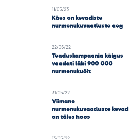
11/05/23
Käes on kevadiste
nurmenukuvaatluste aeg
22/06/22
Teaduskampaania käigus
vaadati läbi 900 000
nurmenukuõit
31/05/22
Viimane
nurmenukuvaatluste kevad
on täies hoos
13/05/22