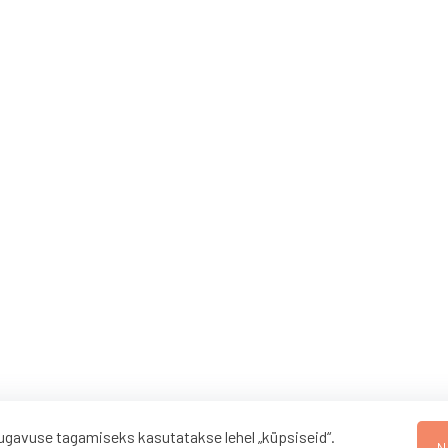
gavuse tagamiseks kasutatakse lehel „küpsiseid“.
N