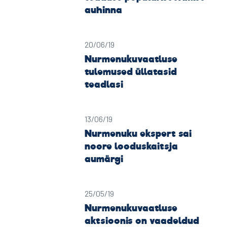
auhinna
20/06/19
Nurmenukuvaatluse
tulemused üllatasid
teadlasi
13/06/19
Nurmenuku ekspert sai
noore looduskaitsja
aumärgi
25/05/19
Nurmenukuvaatluse
aktsioonis on vaadeldud