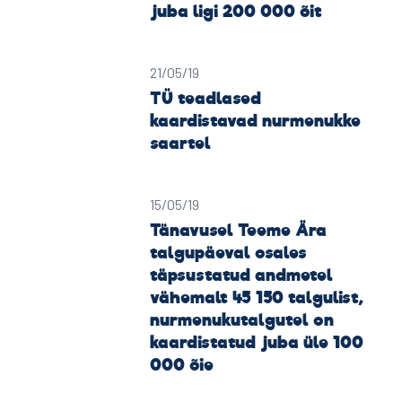
juba ligi 200 000 õit
21/05/19
TÜ teadlased
kaardistavad nurmenukke
saartel
15/05/19
Tänavusel Teeme Ära
talgupäeval osales
täpsustatud andmetel
vähemalt 45 150 talgulist,
nurmenukutalgutel on
kaardistatud juba üle 100
000 õie