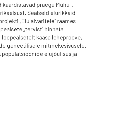
d kaardistavad praegu Muhu-,
ikaelsust. Sealseid elurikkaid
rojekti „Elu alvaritele“ raames
pealsete „tervist“ hinnata.
lt loopealsetelt kaasa leheproove,
e geneetilisele mitmekesisusele.
populatsioonide elujõulisus ja