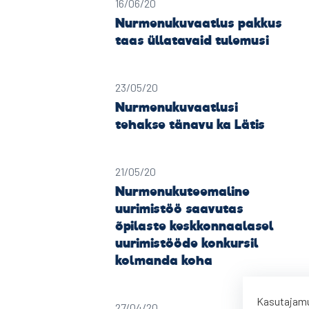
16/06/20
Nurmenukuvaatlus pakkus
taas üllatavaid tulemusi
23/05/20
Nurmenukuvaatlusi
tehakse tänavu ka Lätis
21/05/20
Nurmenukuteemaline
uurimistöö saavutas
õpilaste keskkonnaalasel
uurimistööde konkursil
kolmanda koha
Kasutajamu
27/04/20