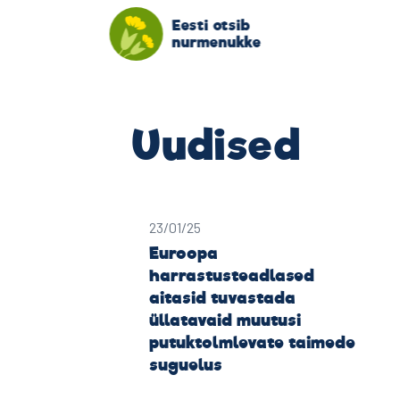
Eesti otsib
nurmenukke
Uudised
23/01/25
Euroopa
harrastusteadlased
aitasid tuvastada
üllatavaid muutusi
putuktolmlevate taimede
suguelus