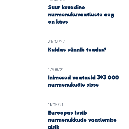
Suur kevadine
nurmenukuvaatluste aeg
on käes
31/03/22
Kuidas sünnib teadus?
17/06/21
Inimesed vaatasid 393 000
nurmenukuõie sisse
11/05/21
Euroopas levib
nurmenukkude vaatlemise
pisik