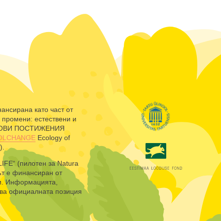
нансирана като част от
 промени: естествени и
ЪРХОВИ ПОСТИЖЕНИЯ
COLCHANGE
Ecology of
).
LIFE“ (пилотен за Natura
ът е финансиран от
ии. Информацията,
ява официалната позиция