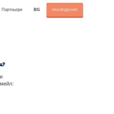
BG
Партньори
НАБЛЮДЕНИЕ
щ?
и
имейл: