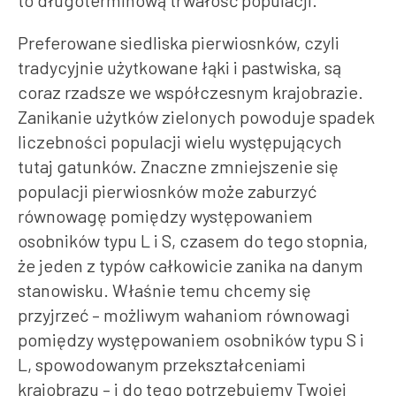
to długoterminową trwałość populacji.
Preferowane siedliska pierwiosnków, czyli
tradycyjnie użytkowane łąki i pastwiska, są
coraz rzadsze we współczesnym krajobrazie.
Zanikanie użytków zielonych powoduje spadek
liczebności populacji wielu występujących
tutaj gatunków. Znaczne zmniejszenie się
populacji pierwiosnków może zaburzyć
równowagę pomiędzy występowaniem
osobników typu L i S, czasem do tego stopnia,
że jeden z typów całkowicie zanika na danym
stanowisku. Właśnie temu chcemy się
przyjrzeć – możliwym wahaniom równowagi
pomiędzy występowaniem osobników typu S i
L, spowodowanym przekształceniami
krajobrazu – i do tego potrzebujemy Twojej