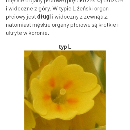
męskie organy płciowe (pręciki) zaś są dłuższe
i widoczne z góry. W typie L żeński organ
płciowy jest
długi
i widoczny z zewnątrz,
natomiast męskie organy płciowe są krótkie i
ukryte w koronie.
typ L