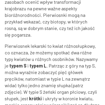
zasobach ocenić wpływ transformacji
krajobrazu na pewne ważne aspekty
bioróżnorodności. Pierwiosnki mogą na
przykład wskazać, czy biotopy, w których
rosną, są w dobrym stanie, czy też ich jakość
się pogarsza.
Pierwiosnek lekarski to kwiat różnosłupkowy,
co oznacza, że możemy spotkać dwa różne
typy kwiatów u różnych osobników. Nazywamy
je
typem S
i
typem L
. Patrząc z góry na typ S,
można wyraźnie zobaczyć pięć główek
pręcików, natomiast w typie L na zewnątrz
widać tylko jedno znamię słupka (patrz
zdjęcie). W typie S żeński organ płciowy, czyli
słupek, jest
krótki
i ukryty w koronie kwiatu,